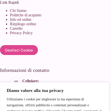
Link Rapidi
Chi Siamo
Politiche di acquisto
Info ed ordini
Riepilogo ordine
Carrello
Privacy Policy
Gestisci Cookie
Informazioni di contatto
Cellulare:
+39 366 188 1934
Diamo valore alla tua privacy
Email:
info@andyhandmade.it
Utilizziamo i cookie per migliorare la tua esperienza di
Indirizzo:
navigazione, offrirti pubblicità o contenuti personalizzati e
Andy handmade srls Via castagna 51 80026