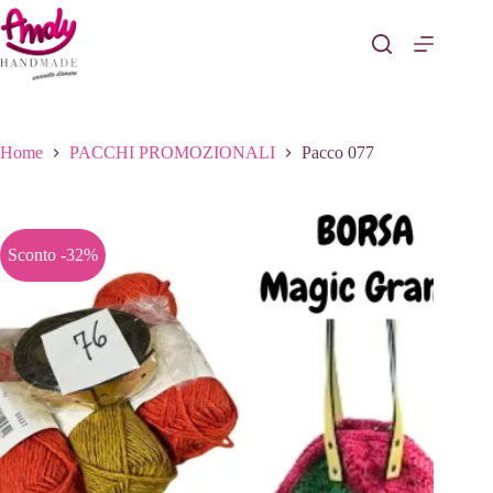
Salta
al
contenuto
Home
PACCHI PROMOZIONALI
Pacco 077
Sconto -32%