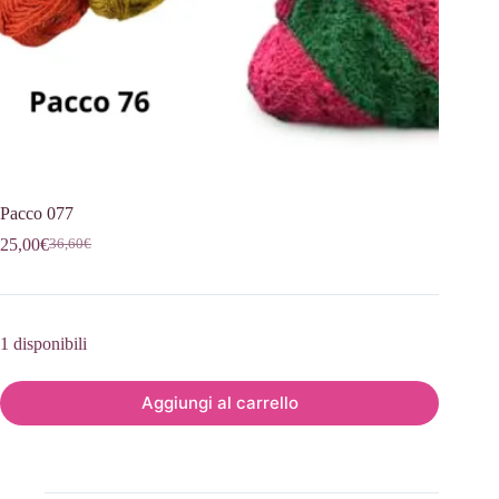
Pacco 077
25,00
€
36,60
€
Il
Il
prezzo
prezzo
originale
attuale
era:
è:
36,60€.
25,00€.
1 disponibili
Aggiungi al carrello