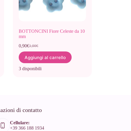
BOTTONCINI Fiore Celeste da 10
mm
0,90
€
1,00
€
Il
Il
prezzo
prezzo
Aggiungi al carrello
originale
attuale
era:
è:
3 disponibili
1,00€.
0,90€.
azioni di contatto
Cellulare:
+39 366 188 1934