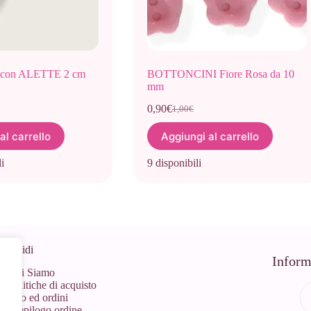
on ALETTE 2 cm
BOTTONCINI Fiore Rosa da 10
mm
0,90
€
1,00
€
Il
Il
prezzo
prezzo
al carrello
Aggiungi al carrello
originale
attuale
era:
è:
i
9 disponibili
1,00€.
0,90€.
 Rapidi
Inform
Chi Siamo
Politiche di acquisto
Info ed ordini
Riepilogo ordine