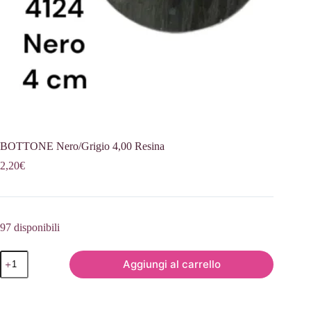
BOTTONE Nero/Grigio 4,00 Resina
2,20
€
97 disponibili
BOTTONE
Aggiungi al carrello
Nero/Grigio
4,00
Resina
quantità