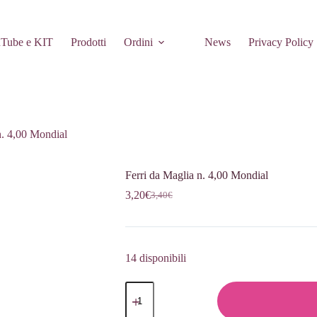
Tube e KIT
Prodotti
Ordini
News
Privacy Policy
n. 4,00 Mondial
Ferri da Maglia n. 4,00 Mondial
3,20
€
3,40
€
Il
Il
prezzo
prezzo
originale
attuale
era:
è:
3,40€.
3,20€.
14 disponibili
Ferri
da
Maglia