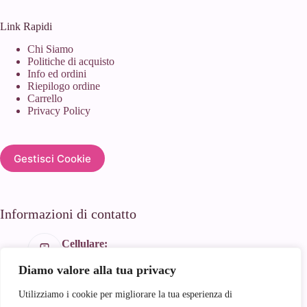
Link Rapidi
Chi Siamo
Politiche di acquisto
Info ed ordini
Riepilogo ordine
Carrello
Privacy Policy
Gestisci Cookie
Informazioni di contatto
Cellulare:
+39 366 188 1934
Diamo valore alla tua privacy
Email:
info@andyhandmade.it
Utilizziamo i cookie per migliorare la tua esperienza di