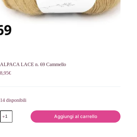
ALPACA LACE n. 69 Cammello
8,95
€
14 disponibili
ALPACA
Aggiungi al carrello
LACE
n.
69
Cammello