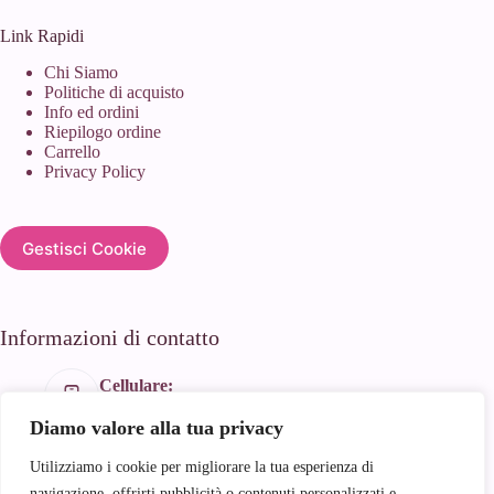
Link Rapidi
Chi Siamo
Politiche di acquisto
Info ed ordini
Riepilogo ordine
Carrello
Privacy Policy
Gestisci Cookie
Informazioni di contatto
Cellulare:
+39 366 188 1934
Diamo valore alla tua privacy
Email:
info@andyhandmade.it
Utilizziamo i cookie per migliorare la tua esperienza di
Indirizzo:
navigazione, offrirti pubblicità o contenuti personalizzati e