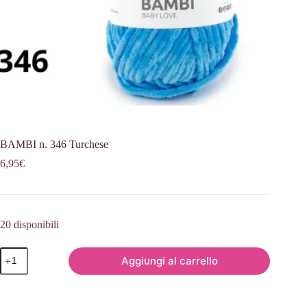
BAMBI n. 346 Turchese
6,95
€
20 disponibili
BAMBI
Aggiungi al carrello
n.
346
Turchese
quantità