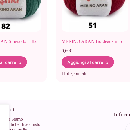
N Smeraldo n. 82
MERINO ARAN Bordeaux n. 51
6,60
€
al carrello
Aggiungi al carrello
11 disponibili
 Rapidi
Inform
Chi Siamo
Politiche di acquisto
Info ed ordini