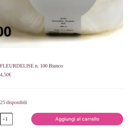
FLEURDELISE n. 100 Bianco
4,50
€
25 disponibili
FLEURDELISE
Aggiungi al carrello
n.
100
Bianco
quantità