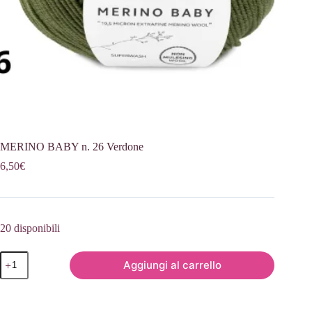
MERINO BABY n. 26 Verdone
6,50
€
20 disponibili
MERINO
Aggiungi al carrello
BABY
n.
26
Verdone