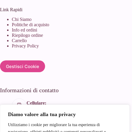
Link Rapidi
Chi Siamo
Politiche di acquisto
Info ed ordini
Riepilogo ordine
Carrello
Privacy Policy
Gestisci Cookie
Informazioni di contatto
Cellulare:
+39 366 188 1934
Diamo valore alla tua privacy
Email:
info@andyhandmade.it
Utilizziamo i cookie per migliorare la tua esperienza di
Indirizzo:
navigazione, offrirti pubblicità o contenuti personalizzati e