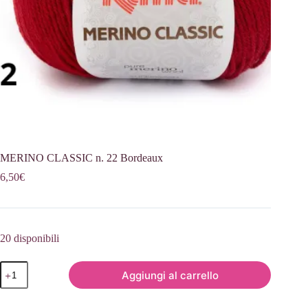
MERINO CLASSIC n. 22 Bordeaux
6,50
€
20 disponibili
MERINO
Aggiungi al carrello
CLASSIC
n.
22