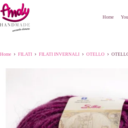
Salta
al
contenuto
Home
You
Home
FILATI
FILATI INVERNALI
OTELLO
OTELLO 