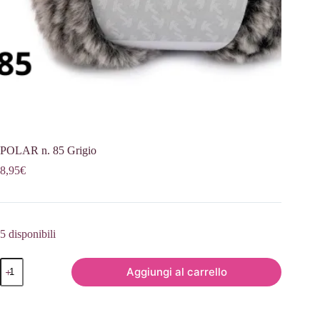
POLAR n. 85 Grigio
8,95
€
5 disponibili
POLAR
Aggiungi al carrello
n.
85
Grigio
quantità