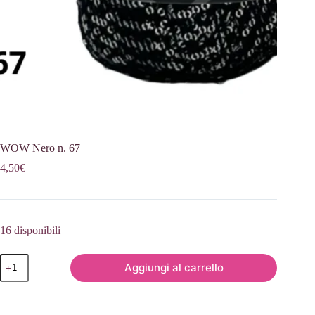
WOW Nero n. 67
4,50
€
16 disponibili
WOW
Aggiungi al carrello
Nero
n.
67
quantità