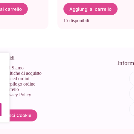
al carrello
Aggiungi al carrello
15 disponibili
 Rapidi
Inform
Chi Siamo
Politiche di acquisto
Info ed ordini
Riepilogo ordine
l
Carrello
Privacy Policy
estisci Cookie