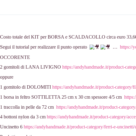
Costo totale del KIT per BORSA e SCALDACOLLO circa euro 33,6
Segui il tutorial per realizzare il punto operato
…
https:/
OCCORENTE
2 gomitoli di LANA LIVIGNO
https://andyhandmade.it/product-category
oppure
1 gomitolo di DOLOMITI
https://andyhandmade.it/product-category/fila
1 borsa in feltro SOTTILETTA 25 cm x 30 cm spessore 4/5 cm
https:
1 traccolla in pelle da 72 cm
https://andyhandmade.it/product-category/s
4 bottoni nylon da 3 cm
https://andyhandmade.it/product-category/access
Uncinetto 6
https://andyhandmade.it/product-category/ferri-e-uncinetti/