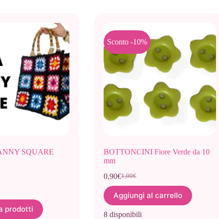
Sconto -10%
ANNY SQUARE
BOTTONCINI Fiore Verde da 10
mm
0,90
€
1,00
€
Il
Il
prezzo
prezzo
Aggiungi al carrello
originale
attuale
era:
è:
a prodotti
8 disponibili
1,00€.
0,90€.