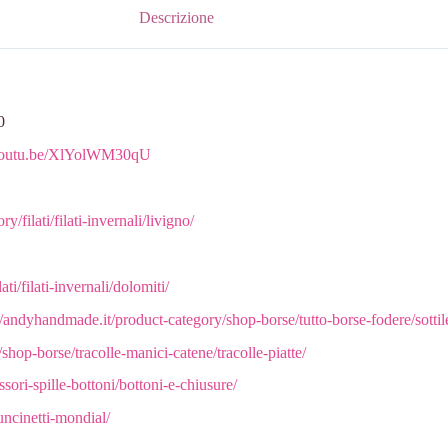
Descrizione
0
/youtu.be/XlYolWM30qU
/filati/filati-invernali/livigno/
ti/filati-invernali/dolomiti/
//andyhandmade.it/product-category/shop-borse/tutto-borse-fodere/sottile
hop-borse/tracolle-manici-catene/tracolle-piatte/
ori-spille-bottoni/bottoni-e-chiusure/
uncinetti-mondial/