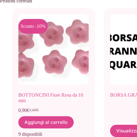
Prodotti correlati
Sconto -10%
BOTTONCINI Fiore Rosa da 10
BORSA GR
mm
0,90
€
1,00
€
Il
Il
prezzo
prezzo
Aggiungi al carrello
originale
attuale
era:
è:
Visualizz
9 disponibili
1,00€.
0,90€.