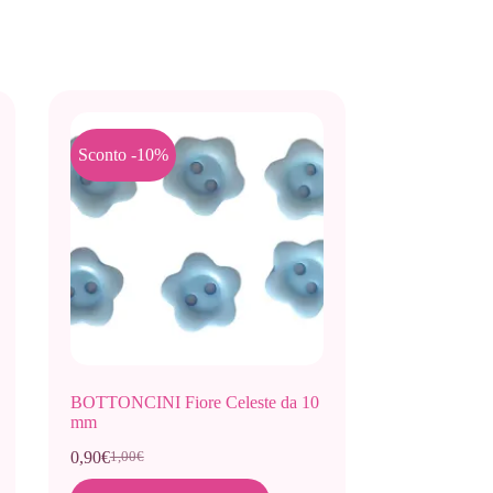
Sconto -10%
BOTTONCINI Fiore Celeste da 10
mm
0,90
€
1,00
€
Il
Il
prezzo
prezzo