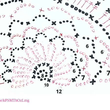
tu.be/kPSMThOzLmg