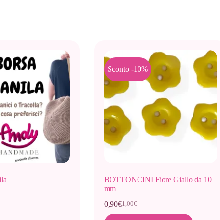
Sconto -10%
la
BOTTONCINI Fiore Giallo da 10
mm
0,90
€
1,00
€
Il
Il
prezzo
prezzo