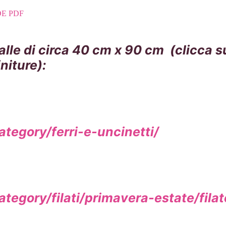
DE PDF
e di circa 40 cm x 90 cm (clicca sul
niture):
tegory/ferri-e-uncinetti/
egory/filati/primavera-estate/filato