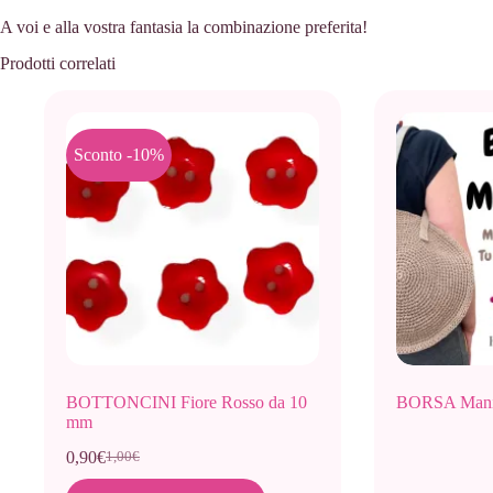
A voi e alla vostra fantasia la combinazione preferita!
Prodotti correlati
Sconto -10%
BOTTONCINI Fiore Rosso da 10
BORSA Mani
mm
0,90
€
1,00
€
Il
Il
prezzo
prezzo