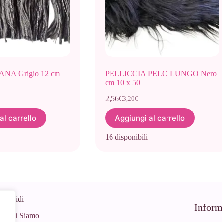
NA Grigio 12 cm
PELLICCIA PELO LUNGO Nero
cm 10 x 50
2,56
€
3,20
€
Il
Il
prezzo
prezzo
al carrello
Aggiungi al carrello
originale
attuale
era:
è:
16 disponibili
3,20€.
2,56€.
 Rapidi
Inform
Chi Siamo