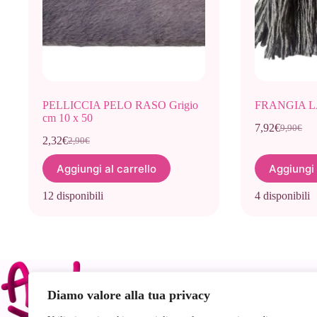
PELLICCIA PELO RASO Grigio
FRANGIA LA
cm 10 x 50
7,92
€
9,90
€
Il
Il
2,32
€
2,90
€
Il
Il
prezzo
prezzo
prezzo
prezzo
originale
attuale
Aggiungi al carrello
Aggiungi 
originale
attuale
era:
è:
era:
è:
9,90€.
7,92€.
12 disponibili
4 disponibili
2,90€.
2,32€.
Link
Diamo valore alla tua privacy