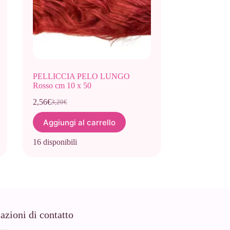
PELLICCIA PELO LUNGO
Rosso cm 10 x 50
2,56
€
3,20
€
Il
Il
prezzo
prezzo
Aggiungi al carrello
originale
attuale
era:
è:
16 disponibili
3,20€.
2,56€.
azioni di contatto