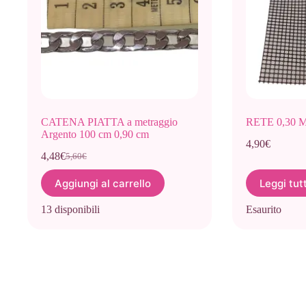
CATENA PIATTA a metraggio
RETE 0,30 M
Argento 100 cm 0,90 cm
4,90
€
4,48
€
5,60
€
Il
Il
prezzo
prezzo
Aggiungi al carrello
Leggi tut
originale
attuale
era:
è:
13 disponibili
Esaurito
5,60€.
4,48€.