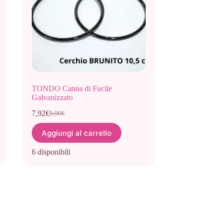
TONDO Canna di Fucile
Galvanizzato
7,92
€
9,90
€
Il
Il
prezzo
prezzo
Aggiungi al carrello
originale
attuale
era:
è:
6 disponibili
9,90€.
7,92€.