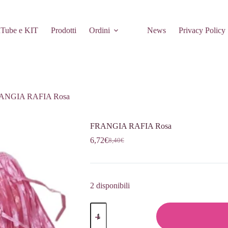
Tube e KIT
Prodotti
Ordini
News
Privacy Policy
ANGIA RAFIA Rosa
FRANGIA RAFIA Rosa
6,72
€
8,40
€
Il
Il
prezzo
prezzo
originale
attuale
era:
è:
8,40€.
6,72€.
2 disponibili
FRANGIA
RAFIA
Rosa