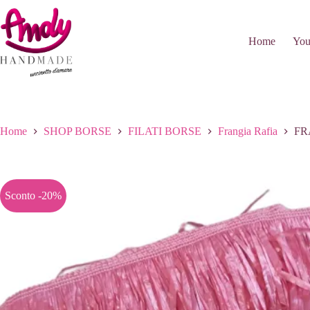
Salta
al
contenuto
Home
You
Home
SHOP BORSE
FILATI BORSE
Frangia Rafia
FR
Sconto -20%