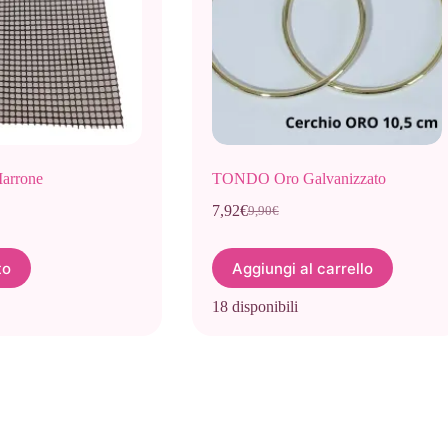
arrone
TONDO Oro Galvanizzato
7,92
€
9,90
€
Il
Il
prezzo
prezzo
originale
attuale
to
Aggiungi al carrello
era:
è:
9,90€.
7,92€.
18 disponibili