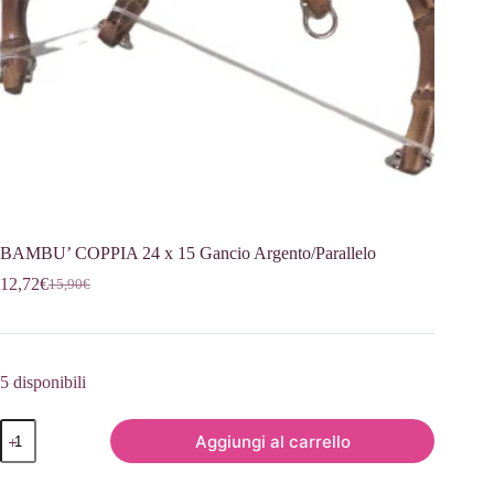
BAMBU’ COPPIA 24 x 15 Gancio Argento/Parallelo
12,72
€
15,90
€
Il
Il
prezzo
prezzo
originale
attuale
era:
è:
15,90€.
12,72€.
5 disponibili
BAMBU'
Aggiungi al carrello
COPPIA
24
x