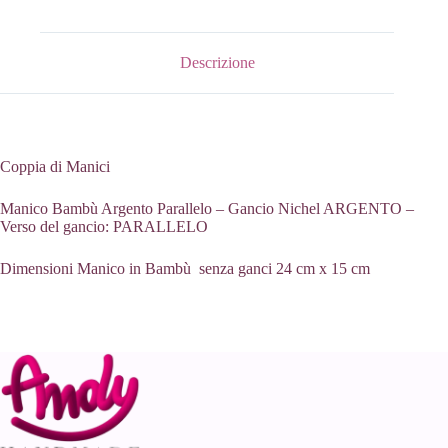
15
Gancio
Argento/Parallelo
quantità
Descrizione
Coppia di Manici
Manico Bambù Argento Parallelo – Gancio Nichel ARGENTO –
Verso del gancio: PARALLELO
Dimensioni Manico in Bambù senza ganci 24 cm x 15 cm