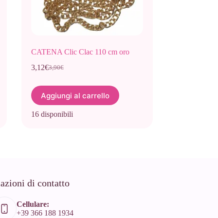
CATENA Clic Clac 110 cm oro
3,12
€
3,90
€
Il
Il
prezzo
prezzo
originale
attuale
Aggiungi al carrello
era:
è:
3,90€.
3,12€.
16 disponibili
azioni di contatto
Cellulare:
+39 366 188 1934