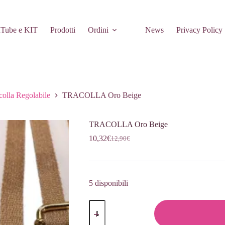
Tube e KIT
Prodotti
Ordini
News
Privacy Policy
colla Regolabile
TRACOLLA Oro Beige
TRACOLLA Oro Beige
10,32
€
12,90
€
Il
Il
prezzo
prezzo
originale
attuale
era:
è:
12,90€.
10,32€.
5 disponibili
TRACOLLA
Oro
Beige