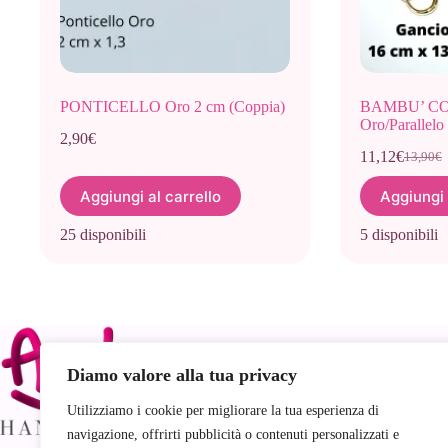
PONTICELLO Oro 2 cm (Coppia)
BAMBU’ COP
Oro/Parallelo
2,90
€
11,12
€
13,90
€
Il
Il
prezzo
prezzo
Aggiungi al carrello
Aggiungi 
origina
attuale
era:
è:
25 disponibili
5 disponibili
13,90€.
11,12€.
Link
Diamo valore alla tua privacy
Utilizziamo i cookie per migliorare la tua esperienza di
navigazione, offrirti pubblicità o contenuti personalizzati e