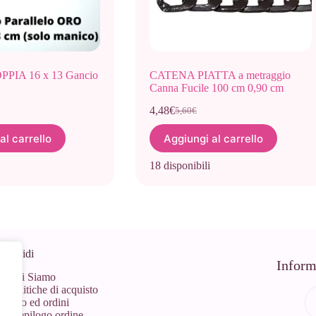
PIA 16 x 13 Gancio
CATENA PIATTA a metraggio
Canna Fucile 100 cm 0,90 cm
4,48
€
5,60
€
Il
Il
prezzo
prezzo
al carrello
Aggiungi al carrello
le
originale
attuale
era:
è:
18 disponibili
5,60€.
4,48€.
 Rapidi
Inform
Chi Siamo
Politiche di acquisto
Info ed ordini
Riepilogo ordine