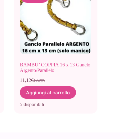
BAMBU’ COPPIA 16 x 13 Gancio
Argento/Parallelo
11,12
€
13,90
€
Il
Il
prezzo
prezzo
Aggiungi al carrello
originale
attuale
era:
è:
5 disponibili
13,90€.
11,12€.