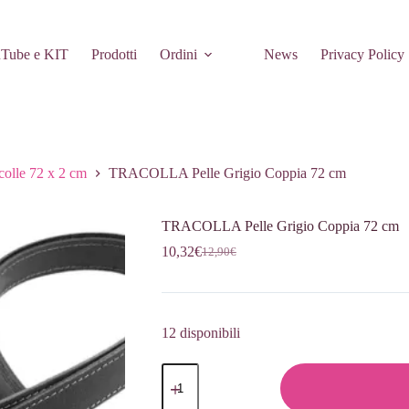
Tube e KIT
Prodotti
Ordini
News
Privacy Policy
colle 72 x 2 cm
TRACOLLA Pelle Grigio Coppia 72 cm
TRACOLLA Pelle Grigio Coppia 72 cm
10,32
€
12,90
€
Il
Il
prezzo
prezzo
originale
attuale
era:
è:
12,90€.
10,32€.
12 disponibili
TRACOLLA
Pelle
Grigio