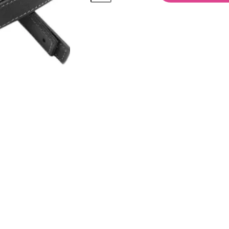
Coppia
72
cm
quantità