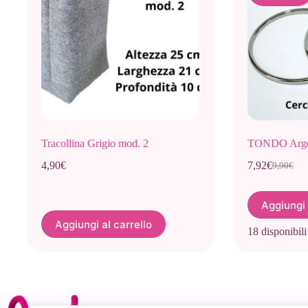
Tracollina Grigio mod. 2
TONDO Argen
4,90
€
7,92
€
9,90
€
Il
Il
prezzo
prezzo
originale
attuale
Aggiungi 
era:
è:
9,90€.
7,92€.
Aggiungi al carrello
18 disponibili