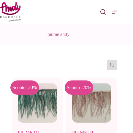
Salta
al
contenuto
piume andy
Sconto -20%
Sconto -20%
PIUME DI
PIUME DI