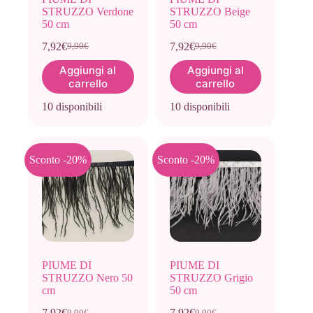
STRUZZO Verdone
STRUZZO Beige
50 cm
50 cm
7,92
€
7,92
€
9,90
€
9,90
€
Il
Il
Il
Il
prezzo
prezzo
prezzo
prezzo
Aggiungi al
Aggiungi al
originale
attuale
originale
attuale
carrello
carrello
era:
è:
era:
è:
9,90€.
7,92€.
9,90€.
7,92€.
10 disponibili
10 disponibili
Sconto -20%
Sconto -20%
PIUME DI
PIUME DI
STRUZZO Nero 50
STRUZZO Grigio
cm
50 cm
7,92
€
7,92
€
9,90
€
9,90
€