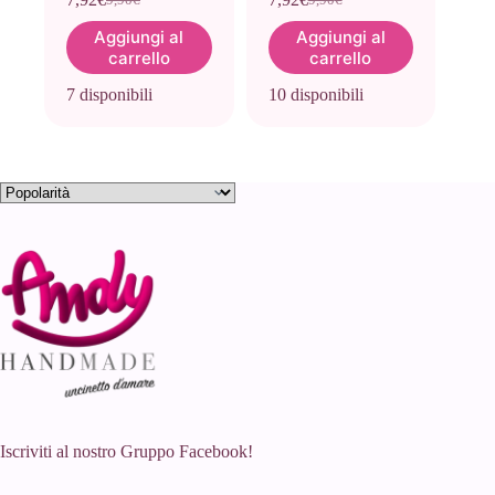
Il
Il
Il
Il
prezzo
prezzo
prezzo
prezzo
Aggiungi al
Aggiungi al
originale
attuale
originale
attuale
carrello
carrello
era:
è:
era:
è:
9,90€.
7,92€.
9,90€.
7,92€.
7 disponibili
10 disponibili
Iscriviti al nostro Gruppo Facebook!