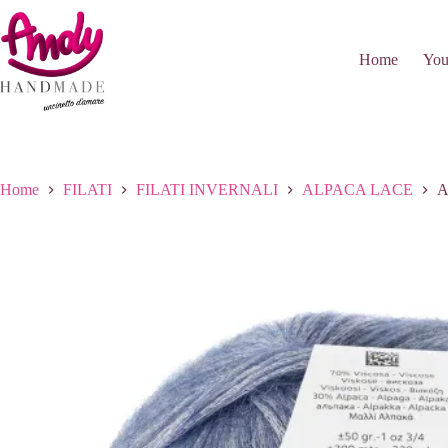
Salta
al
contenuto
Home
You
Home
FILATI
FILATI INVERNALI
ALPACA LACE
A